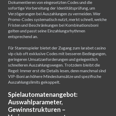
Dokumentieren von eingesetzten Codes und die
sofortige Vorbereitung der Identitätsprüfung, um
Verzögerungen bei Auszahlungen zu vermeiden. Wer
Promo-Codes systematisch nutzt, merkt schnell, welche
Fristen und Beschränkungen bei Kombinationsboni
gelten und passt seine Einzahlungsrhythmen
entsprechend an.
Für Stammspieler bietet der Zugang zum larabet casino
vip club oft exklusive Codes mit besseren Bedingungen,
geringeren Umsatzanforderungen und gelegentlich
schnelleren Auszahlungswegen. Trotzdem bleibt die
Regel: Immer erst die Details lesen, denn manchmal sind
VIP-Boni an höhere Mindestumsätze und spezifische
Auszahlungslimits gekoppelt.
Spielautomatenangebot:
Auswahlparameter,
Gewinnstrukturen –