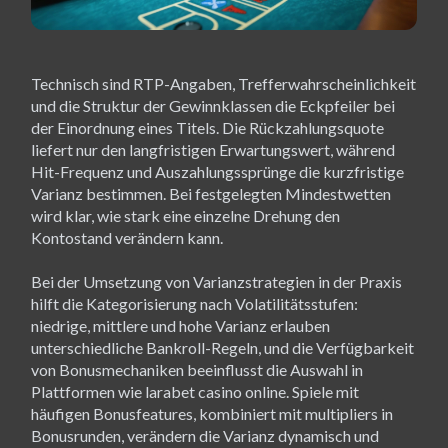
Technisch sind RTP-Angaben, Trefferwahrscheinlichkeit
und die Struktur der Gewinnklassen die Eckpfeiler bei
der Einordnung eines Titels. Die Rückzahlungsquote
liefert nur den langfristigen Erwartungswert, während
Hit-Frequenz und Auszahlungssprünge die kurzfristige
Varianz bestimmen. Bei festgelegten Mindestwetten
wird klar, wie stark eine einzelne Drehung den
Kontostand verändern kann.
Bei der Umsetzung von Varianzstrategien in der Praxis
hilft die Kategorisierung nach Volatilitätsstufen:
niedrige, mittlere und hohe Varianz erlauben
unterschiedliche Bankroll-Regeln, und die Verfügbarkeit
von Bonusmechaniken beeinflusst die Auswahl in
Plattformen wie larabet casino online. Spiele mit
häufigen Bonusfeatures, kombiniert mit multipliers in
Bonusrunden, verändern die Varianz dynamisch und