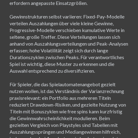
erfordern angepasste Einsatzgrößen.
Gewinnstrukturen selbst variieren: Fixed-Pay-Modelle
verteilen Auszahlungen über viele kleine Gewinne,
Progressive-Modelle verschieben kumulative Werte in
seltene, große Treffer. Diese Verteilungen lassen sich
anhand von Auszahlungsverteilungen und Peak-Analysen
erfassen; hohe Volatilität zeigt sich durch lange
Durationszyklen zwischen Peaks. Für verantwortliches
Spiel ist wichtig, diese Muster zu erkennen und die
Auswahl entsprechend zu diversifizieren.
Für Spieler, die das Spielautomatenangebot gezielt
nutzen wollen, ist das Verständnis der Varianzrechnung
praxisrelevant: ein Portfolio aus mehreren Titeln
reduziert Drawdown-Risiken, und gezielte Nutzung von
Titeln mit Bonuszyklen wie free spins kann kurzfristig
die Gewinnwahrscheinlichkeit modulieren. Beim
gezielten Vergleich von Playstyles sind Tabellen mit
Auszahlungssprüngen und Mediangewinnen hilfreich,