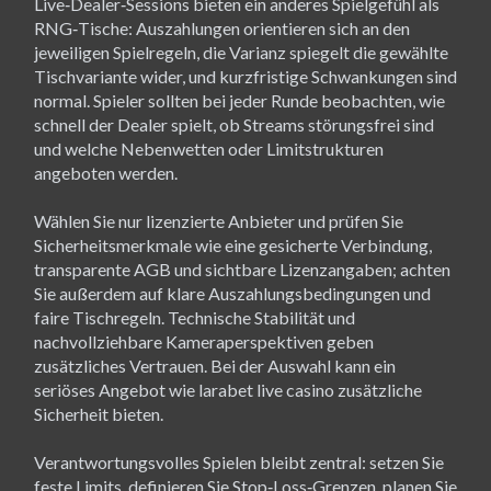
Live‑Dealer‑Sessions bieten ein anderes Spielgefühl als
RNG‑Tische: Auszahlungen orientieren sich an den
jeweiligen Spielregeln, die Varianz spiegelt die gewählte
Tischvariante wider, und kurzfristige Schwankungen sind
normal. Spieler sollten bei jeder Runde beobachten, wie
schnell der Dealer spielt, ob Streams störungsfrei sind
und welche Nebenwetten oder Limitstrukturen
angeboten werden.
Wählen Sie nur lizenzierte Anbieter und prüfen Sie
Sicherheitsmerkmale wie eine gesicherte Verbindung,
transparente AGB und sichtbare Lizenzangaben; achten
Sie außerdem auf klare Auszahlungsbedingungen und
faire Tischregeln. Technische Stabilität und
nachvollziehbare Kameraperspektiven geben
zusätzliches Vertrauen. Bei der Auswahl kann ein
seriöses Angebot wie larabet live casino zusätzliche
Sicherheit bieten.
Verantwortungsvolles Spielen bleibt zentral: setzen Sie
feste Limits, definieren Sie Stop‑Loss‑Grenzen, planen Sie