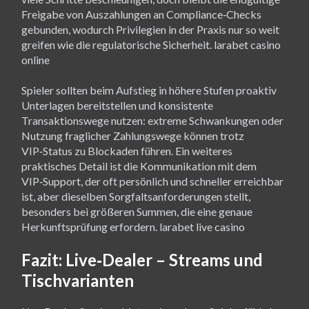
Freigabe von Auszahlungen an Compliance‑Checks
gebunden, wodurch Privilegien in der Praxis nur so weit
greifen wie die regulatorische Sicherheit. larabet casino
online
Spieler sollten beim Aufstieg in höhere Stufen proaktiv
Unterlagen bereitstellen und konsistente
Transaktionswege nutzen: extreme Schwankungen oder
Nutzung fraglicher Zahlungswege können trotz
VIP‑Status zu Blockaden führen. Ein weiteres
praktisches Detail ist die Kommunikation mit dem
VIP‑Support, der oft persönlich und schneller erreichbar
ist, aber dieselben Sorgfaltsanforderungen stellt,
besonders bei größeren Summen, die eine genaue
Herkunftsprüfung erfordern. larabet live casino
Fazit: Live‑Dealer – Streams und
Tischvarianten