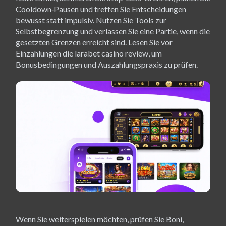
Cooldown‑Pausen und treffen Sie Entscheidungen
bewusst statt impulsiv. Nutzen Sie Tools zur
Selbstbegrenzung und verlassen Sie eine Partie, wenn die
gesetzten Grenzen erreicht sind. Lesen Sie vor
Einzahlungen die larabet casino review, um
Bonusbedingungen und Auszahlungspraxis zu prüfen.
Wenn Sie weiterspielen möchten, prüfen Sie Boni,