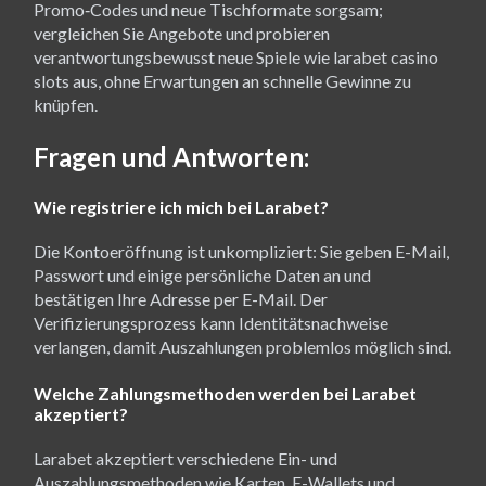
Promo‑Codes und neue Tischformate sorgsam;
vergleichen Sie Angebote und probieren
verantwortungsbewusst neue Spiele wie larabet casino
slots aus, ohne Erwartungen an schnelle Gewinne zu
knüpfen.
Fragen und Antworten:
Wie registriere ich mich bei Larabet?
Die Kontoeröffnung ist unkompliziert: Sie geben E-Mail,
Passwort und einige persönliche Daten an und
bestätigen Ihre Adresse per E-Mail. Der
Verifizierungsprozess kann Identitätsnachweise
verlangen, damit Auszahlungen problemlos möglich sind.
Welche Zahlungsmethoden werden bei Larabet
akzeptiert?
Larabet akzeptiert verschiedene Ein- und
Auszahlungsmethoden wie Karten, E-Wallets und